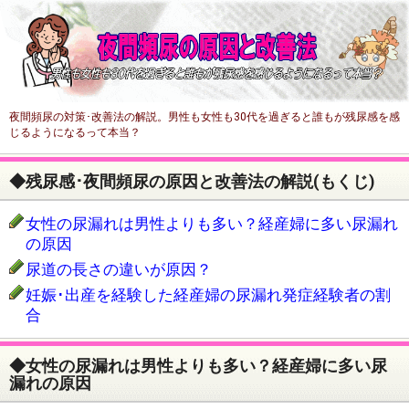
夜間頻尿の対策･改善法の解説。男性も女性も30代を過ぎると誰もが残尿感を感
じるようになるって本当？
◆残尿感･夜間頻尿の原因と改善法の解説(もくじ)
女性の尿漏れは男性よりも多い？経産婦に多い尿漏れ
の原因
尿道の長さの違いが原因？
妊娠･出産を経験した経産婦の尿漏れ発症経験者の割
合
◆女性の尿漏れは男性よりも多い？経産婦に多い尿
漏れの原因