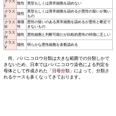
クラス
陰性
異型もしくは異常細胞を認めない
Ⅰ
異型もしくは異常細胞を認めるが悪性の疑いが無い
クラス
陰性
もの
Ⅱ
擬陽
悪性の疑いのある異常細胞を認めるが悪性と断定で
クラス
性
きないもの
Ⅲ
クラス
陽性
悪性細胞と判断可能だが比較的悪性の特徴に乏しい
Ⅳ
クラス
陽性
明らかな悪性細胞を多数認める
Ⅴ
尚、パパニコロウ分類は大きな範囲での分類しかで
きないため、日本ではパパニコロウ染色による判定を
母体として作成された
「日母分類」
によって、分類さ
れるケースも多くなってきております。