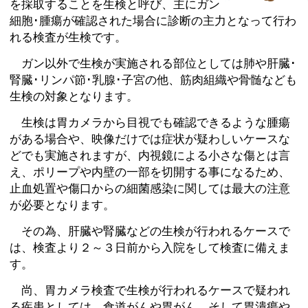
を採取することを生検と呼び、主にガン
細胞･腫瘍が確認された場合に診断の主力となって行わ
れる検査が生検です。
ガン以外で生検が実施される部位としては肺や肝臓･
腎臓･リンパ節･乳腺･子宮の他、筋肉組織や骨髄なども
生検の対象となります。
生検は胃カメラから目視でも確認できるような腫瘍
がある場合や、映像だけでは症状が疑わしいケースな
どでも実施されますが、内視鏡による小さな傷とは言
え、ポリープや内壁の一部を切開する事になるため、
止血処置や傷口からの細菌感染に関しては最大の注意
が必要となります。
その為、肝臓や腎臓などの生検が行われるケースで
は、検査より２～３日前から入院をして検査に備えま
す。
尚、胃カメラ検査で生検が行われるケースで疑われ
る疾患としては、食道がんや胃がん、そして胃潰瘍や