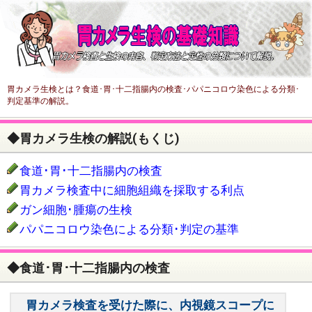
胃カメラ生検とは？食道･胃･十二指腸内の検査･パパニコロウ染色による分類･
判定基準の解説。
◆胃カメラ生検の解説(もくじ)
食道･胃･十二指腸内の検査
胃カメラ検査中に細胞組織を採取する利点
ガン細胞･腫瘍の生検
パパニコロウ染色による分類･判定の基準
◆食道･胃･十二指腸内の検査
胃カメラ検査を受けた際に、内視鏡スコープに