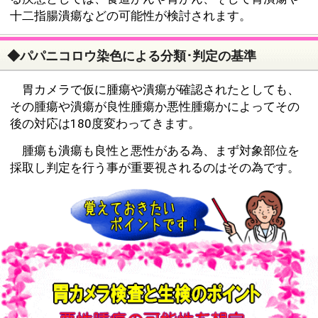
十二指腸潰瘍などの可能性が検討されます。
◆パパニコロウ染色による分類･判定の基準
胃カメラで仮に腫瘍や潰瘍が確認されたとしても、
その腫瘍や潰瘍が良性腫瘍か悪性腫瘍かによってその
後の対応は180度変わってきます。
腫瘍も潰瘍も良性と悪性がある為、まず対象部位を
採取し判定を行う事が重要視されるのはその為です。